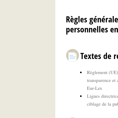
Règles générale
personnelles e
Textes de r
Règlement (UE) 
transparence et 
Eur-Lex
Lignes directric
ciblage de la pu