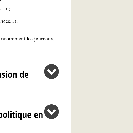
..) ;
nées...).
, notamment les journaux,
fusion de
politique en