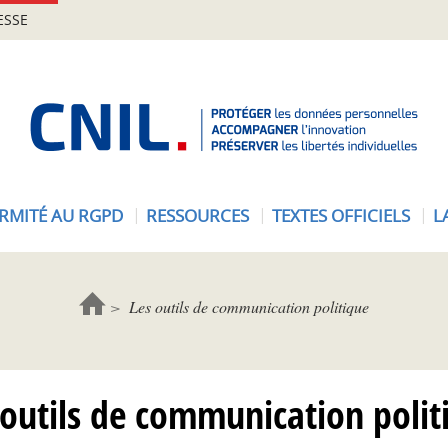
ESSE
A
c
c
u
e
RMITÉ AU RGPD
RESSOURCES
TEXTES OFFICIELS
L
i
l
-
C
Les outils de communication politique
N
I
L
 outils de communication polit