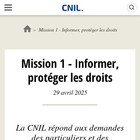
Aller
Gestion de vos préférences sur les cookies (témoins de connexion)
A
au
c
contenu
c
principal
u
Mission 1 - Informer, protéger les droits
e
i
l
-
Mission 1 - Informer,
C
N
protéger les droits
I
L
29 avril 2025
La CNIL répond aux demandes
des particuliers et des