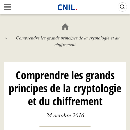
Aller
Gestion de vos préférences sur les cookies (témoins de connexion)
A
au
c
contenu
c
principal
u
e
Comprendre les grands principes de la cryptologie et du
i
chiffrement
l
-
C
N
I
Comprendre les grands
L
principes de la cryptologie
et du chiffrement
24 octobre 2016