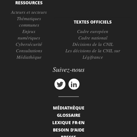
RESSOURCES
Acteurs et secteurs
Thématiques
TEXTES OFFICIELS
communes
Enjeux
Cadre européen
numériques
Cadre national
Cybersécurité
Décisions de la CNIL
Consultations
Les décisions de la CNIL sur
Médiathèque
Légifrance
Suivez-nous
MÉDIATHÈQUE
GLOSSAIRE
LEXIQUE FR-EN
BESOIN D'AIDE
PRESSE