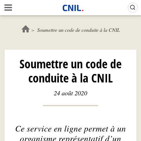
Aller
Gestion de vos préférences sur les cookies (témoins de connexion)
A
au
c
contenu
c
principal
u
Soumettre un code de conduite à la CNIL
e
i
l
-
Soumettre un code de
C
N
conduite à la CNIL
I
L
24 août 2020
Ce service en ligne permet à un
organisme représentatif d’un