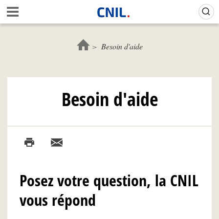
Aller
Gestion de vos préférences sur les cookies (témoins de connexion)
A
au
c
contenu
c
principal
u
Besoin d'aide
e
i
l
-
Besoin d'aide
C
N
I
L
Posez votre question, la CNIL
vous répond