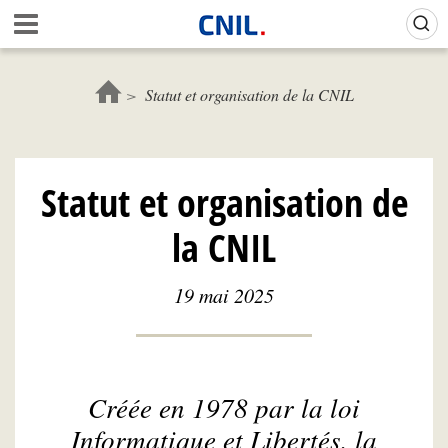
Aller
Gestion de vos préférences sur les cookies (témoins de connexion)
A
au
c
contenu
c
principal
u
Statut et organisation de la CNIL
e
i
l
-
Statut et organisation de
C
N
la CNIL
I
L
19 mai 2025
Créée en 1978 par la loi
Informatique et Libertés, la