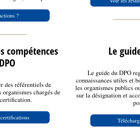
Voir les résul
actions ?
des compétences
Le guid
 DPO
Le guide du DPO reg
connaissances utiles et b
 des référentiels de
les organismes publics ou
les organismes chargés de
sur la désignation et ac
 certification.
po
certifications
Télécharg