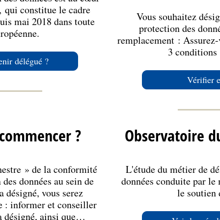
 qui constitue le cadre
Vous souhaitez désig
puis mai 2018 dans toute
protection des donn
uropéenne.
remplacement : Assurez-v
3 conditions 
nir délégué ?
Vérifier 
 commencer ?
Observatoire d
hestre » de la conformité
L'étude du métier de dé
n des données au sein de
données conduite par le 
a désigné, vous serez
le soutien
 : informer et conseiller
a désigné, ainsi que…