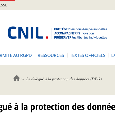
ESSE
A
c
c
u
e
RMITÉ AU RGPD
RESSOURCES
TEXTES OFFICIELS
L
i
l
-
C
Le délégué à la protection des données (DPO)
N
I
L
gué à la protection des donné