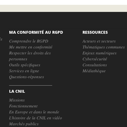
MA CONFORMITÉ AU RGPD
RESSOURCES
és
Comprendre le RGPD
Acteurs et secteurs
Me mettre en conformité
Thématiques communes
Respecter les droits des
Enjeux numériques
personnes
Cybersécurité
Outils spécifiques
Consultations
Services en ligne
Médiathèque
Questions-réponses
LA CNIL
Missions
Fonctionnement
En Europe et dans le monde
L'histoire de la CNIL en vidéo
Marchés publics