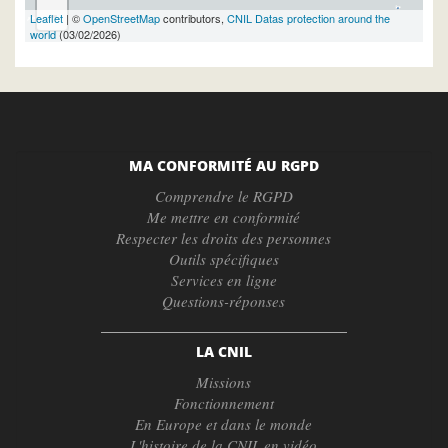
-
Leaflet
| ©
OpenStreetMap
contributors,
CNIL Datas protection around the
world
(03/02/2026)
MA CONFORMITÉ AU RGPD
Comprendre le RGPD
Me mettre en conformité
Respecter les droits des personnes
Outils spécifiques
Services en ligne
Questions-réponses
LA CNIL
Missions
Fonctionnement
En Europe et dans le monde
L'histoire de la CNIL en vidéo