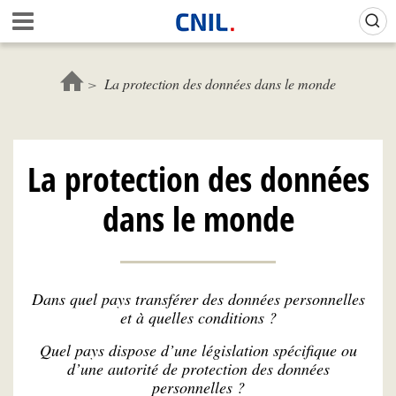
Aller
Gestion de vos préférences sur les cookies (témoins de connexion)
A
au
c
contenu
c
principal
u
La protection des données dans le monde
e
i
l
-
La protection des données
C
N
dans le monde
I
L
Dans quel pays transférer des données personnelles
et à quelles conditions ?
Quel pays dispose d’une législation spécifique ou
d’une autorité de protection des données
personnelles ?