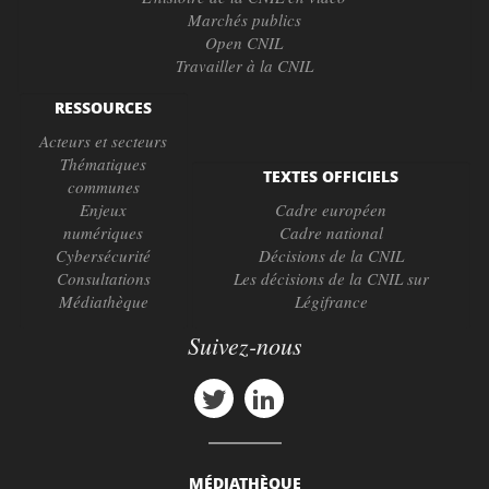
Marchés publics
Open CNIL
Travailler à la CNIL
RESSOURCES
Acteurs et secteurs
Thématiques
TEXTES OFFICIELS
communes
Enjeux
Cadre européen
numériques
Cadre national
Cybersécurité
Décisions de la CNIL
Consultations
Les décisions de la CNIL sur
Médiathèque
Légifrance
Suivez-nous
MÉDIATHÈQUE