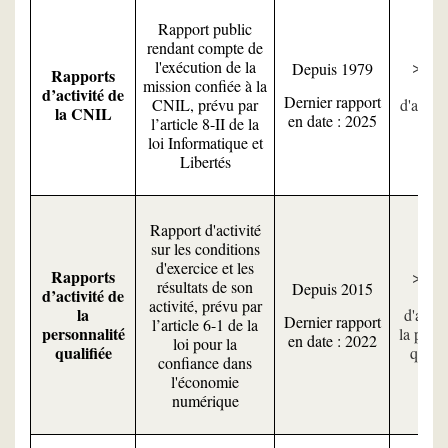
Rapport public
rendant compte de
l'exécution de la
Tou
Depuis 1979
Rapports
mission confiée à la
rapp
d’activité de
Dernier rapport
CNIL, prévu par
d'activi
la CNIL
en date : 2025
l’article 8-II de la
CNI
loi Informatique et
Libertés
Rapport d'activité
sur les conditions
d'exercice et les
Rapports
Tou
résultats de son
Depuis 2015
d’activité de
rapp
activité, prévu par
la
d'activ
Dernier rapport
l’article 6-1 de la
personnalité
la perso
en date : 2022
loi pour la
qualifiée
qualif
confiance dans
l'économie
numérique