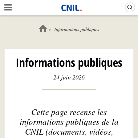
Aller
Gestion de vos préférences sur les cookies (témoins de connexion)
A
au
c
contenu
c
principal
u
Informations publiques
e
i
l
-
Informations publiques
C
N
I
24 juin 2026
L
Cette page recense les
informations publiques de la
CNIL (documents, vidéos,