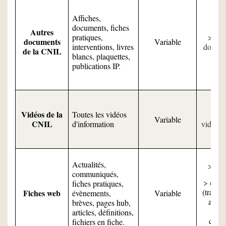
Affiches,
documents, fiches
Autres
pratiques,
Tou
documents
Variable
interventions, livres
docum
de la CNIL
blancs, plaquettes,
publications IP.
Vidéos de la
Toutes les vidéos
Variable
CNIL
d'information
video.cn
Actualités,
cnil
communiqués,
cnil.
fiches pratiques,
(traduc
Fiches web
évènements,
Variable
angla
brèves, pages hub,
cert
articles, définitions,
conte
fichiers en fiche.