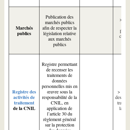
Publication des
Tou
marchés publics
mar
Marchés
afin de respecter la
publi
publics
législation relative
cours 
aux marchés
CNI
publics
Registre permettant
de recenser les
traitements de
données
personnelles mis en
Registre des
œuvre sous la
Le re
activités de
responsabilité de la
des acti
traitement
CNIL, en
traitem
de la CNIL
application de
la C
l’article 30 du
règlement général
sur la protection