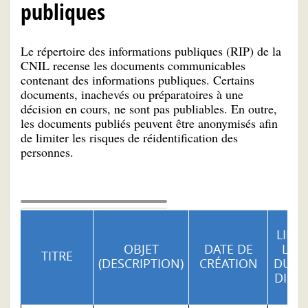
publiques
Le répertoire des informations publiques (RIP) de la
CNIL recense les documents communicables
contenant des informations publiques. Certains
documents, inachevés ou préparatoires à une
décision en cours, ne sont pas publiables. En outre,
les documents publiés peuvent être anonymisés afin
de limiter les risques de réidentification des
personnes.
LIEN
OBJET
DATE DE
LA 
TITRE
(DESCRIPTION)
CRÉATION
DU SI
DIFF