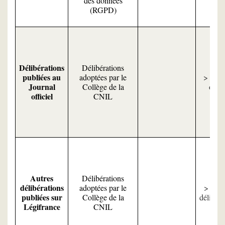
des données
(RGPD)
Délibérations
Délibérations
publiées au
adoptées par le
Le J
Journal
Collège de la
offici
officiel
CNIL
Autres
Délibérations
délibérations
adoptées par le
Les 
publiées sur
Collège de la
délibéra
Légifrance
CNIL