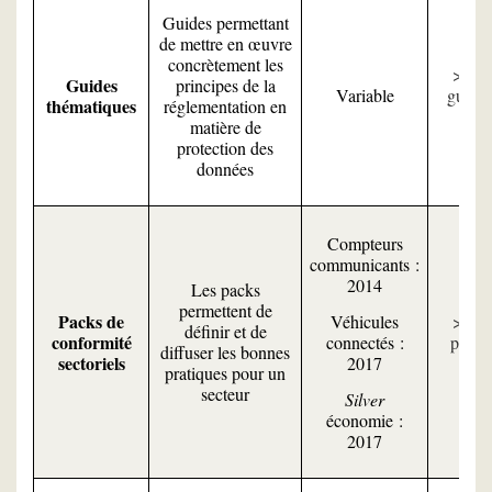
Guides permettant
de mettre en œuvre
concrètement les
Tou
Guides
principes de la
Variable
guides
thématiques
réglementation en
CNI
matière de
protection des
données
Compteurs
communicants :
2014
Les packs
permettent de
Packs de
Tou
Véhicules
définir et de
conformité
packs 
connectés :
diffuser les bonnes
sectoriels
CNI
2017
pratiques pour un
secteur
Silver
économie :
2017