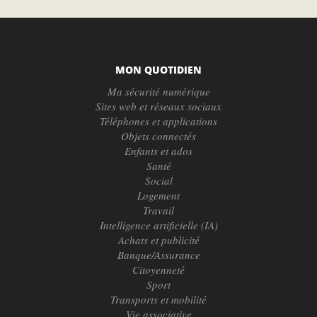
MON QUOTIDIEN
Ma sécurité numérique
Sites web et réseaux sociaux
Téléphones et applications
Objets connectés
Enfants et ados
Santé
Social
Logement
Travail
Intelligence artificielle (IA)
Achats et publicité
Banque/Assurance
Citoyenneté
Sport
Transports et mobilité
Vie associative