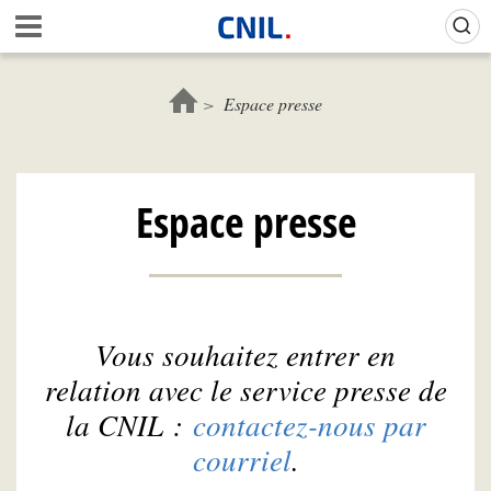
Aller
Gestion de vos préférences sur les cookies (témoins de connexion)
A
au
c
contenu
c
principal
u
Espace presse
e
i
l
-
Espace presse
C
N
I
L
Vous souhaitez entrer en
relation avec le service presse de
la CNIL :
contactez-nous par
courriel
.