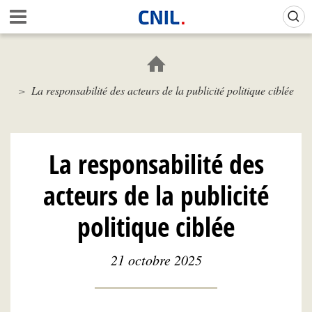
Aller
Gestion de vos préférences sur les cookies (témoins de connexion)
A
au
c
contenu
c
principal
u
e
La responsabilité des acteurs de la publicité politique ciblée
i
l
-
C
N
La responsabilité des
I
L
acteurs de la publicité
politique ciblée
21 octobre 2025