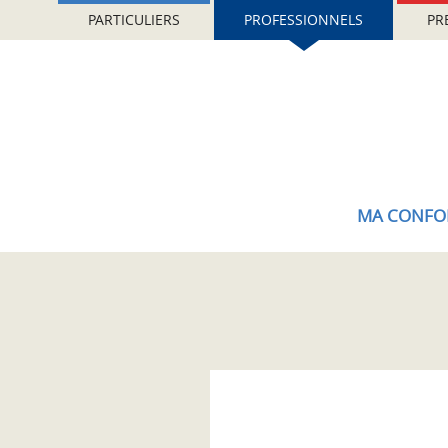
Aller
Gestion de vos préférences sur les cookies (témoins de connexion)
PARTICULIERS
PROFESSIONNELS
PR
au
contenu
principal
MA CONFO
Accueil