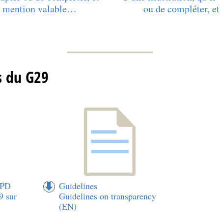
e mention valable…
ou de compléter, 
s du G29
EPD
Guidelines
9 sur
Guidelines on transparency
(EN)