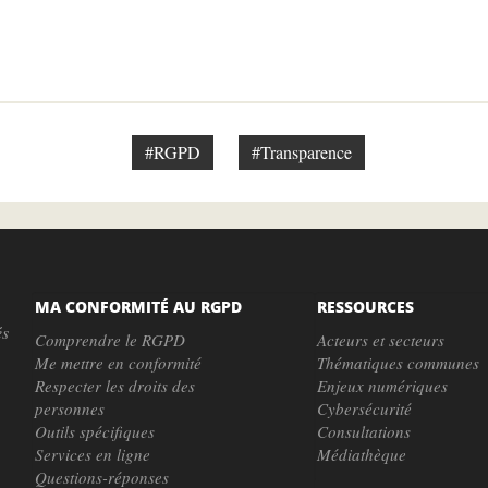
#RGPD
#Transparence
MA CONFORMITÉ AU RGPD
RESSOURCES
és
Comprendre le RGPD
Acteurs et secteurs
Me mettre en conformité
Thématiques communes
Respecter les droits des
Enjeux numériques
personnes
Cybersécurité
Outils spécifiques
Consultations
Services en ligne
Médiathèque
Questions-réponses