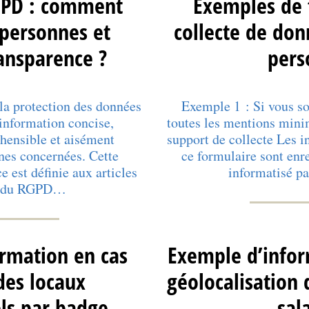
GPD : comment
Exemples de 
 personnes et
collecte de don
ransparence ?
pers
la protection des données
Exemple 1 : Si vous so
nformation concise,
toutes les mentions mini
hensible et aisément
support de collecte Les i
nes concernées. Cette
ce formulaire sont enre
e est définie aux articles
informatisé pa
14 du RGPD…
rmation en cas
Exemple d’infor
des locaux
géolocalisation 
ls par badge
sal