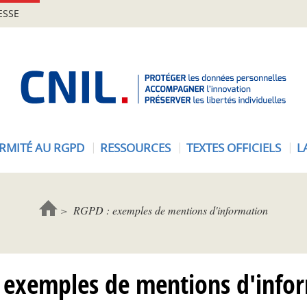
ESSE
A
c
c
u
e
RMITÉ AU RGPD
RESSOURCES
TEXTES OFFICIELS
L
i
l
-
C
RGPD : exemples de mentions d'information
N
I
L
 exemples de mentions d'info