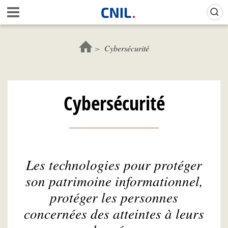
Aller
Gestion de vos préférences sur les cookies (témoins de connexion)
A
au
c
contenu
c
principal
u
Cybersécurité
e
i
l
-
Cybersécurité
C
N
I
L
Les technologies pour protéger
son patrimoine informationnel,
protéger les personnes
concernées des atteintes à leurs