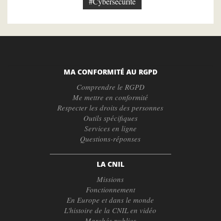
#Cybersécurité
MA CONFORMITÉ AU RGPD
Comprendre le RGPD
Me mettre en conformité
Respecter les droits des personnes
Outils spécifiques
Services en ligne
Questions-réponses
LA CNIL
Missions
Fonctionnement
En Europe et dans le monde
L'histoire de la CNIL en vidéo
Marchés publics