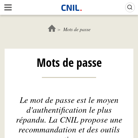
Aller
Gestion de vos préférences sur les cookies (témoins de connexion)
A
au
c
contenu
c
principal
u
Mots de passe
e
i
l
-
Mots de passe
C
N
I
L
Le mot de passe est le moyen
d'authentification le plus
répandu. La CNIL propose une
recommandation et des outils