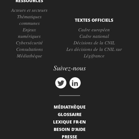
RESSOURCES
Acteurs et secteurs
Thématiques
TEXTES OFFICIELS
communes
Enjeux
Cadre européen
numériques
Cadre national
Cybersécurité
Décisions de la CNIL
Consultations
Les décisions de la CNIL sur
Médiathèque
Légifrance
Suivez-nous
MÉDIATHÈQUE
GLOSSAIRE
LEXIQUE FR-EN
BESOIN D'AIDE
PRESSE