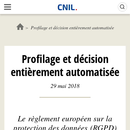
Aller
Gestion de vos préférences sur les cookies (témoins de connexion)
A
au
c
contenu
c
principal
u
Profilage et décision entièrement automatisée
e
i
l
-
Profilage et décision
C
N
entièrement automatisée
I
L
29 mai 2018
Le règlement européen sur la
protection des données (RGPD)