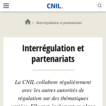
Aller
Gestion de vos préférences sur les cookies (témoins de connexion)
A
au
c
contenu
c
principal
u
Interrégulation et partenariats
e
i
l
-
Interrégulation et
C
N
partenariats
I
L
La CNIL collabore régulièrement
avec les autres autorités de
régulation sur des thématiques
variées. Elle met également en place