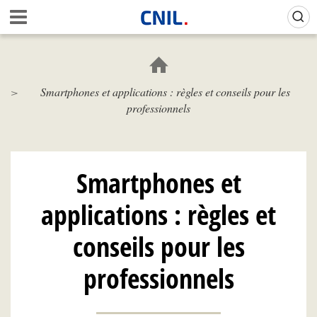
Aller
Gestion de vos préférences sur les cookies (témoins de connexion)
A
au
c
contenu
c
principal
u
e
Smartphones et applications : règles et conseils pour les
i
professionnels
l
-
C
N
I
Smartphones et
L
applications : règles et
conseils pour les
professionnels