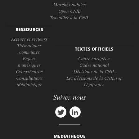
Marchés publics
Open CNIL
Travailler à la CNIL
RESSOURCES
Acteurs et secteurs
Thématiques
TEXTES OFFICIELS
communes
Enjeux
Cadre européen
numériques
Cadre national
Cybersécurité
Décisions de la CNIL
Consultations
Les décisions de la CNIL sur
Médiathèque
Légifrance
Suivez-nous
MÉDIATHÈQUE