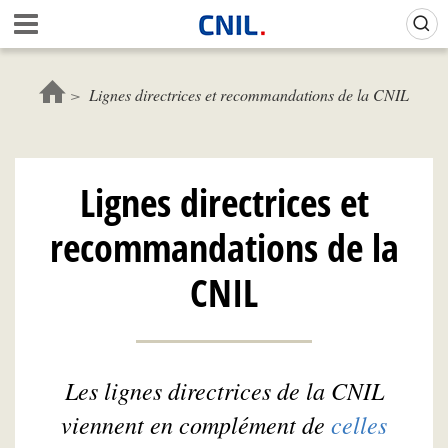
Aller
Gestion de vos préférences sur les cookies (témoins de connexion)
A
au
c
contenu
c
principal
u
Lignes directrices et recommandations de la CNIL
e
i
l
-
Lignes directrices et
C
N
recommandations de la
I
L
CNIL
Les lignes directrices de la CNIL
viennent en complément de
celles