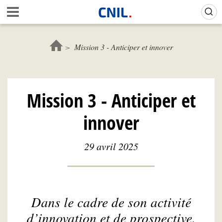
Aller
Gestion de vos préférences sur les cookies (témoins de connexion)
A
au
c
contenu
c
principal
u
Mission 3 - Anticiper et innover
e
i
l
-
Mission 3 - Anticiper et
C
N
innover
I
L
29 avril 2025
Dans le cadre de son activité
d’innovation et de prospective,