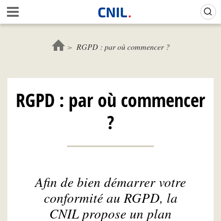
Aller
Gestion de vos préférences sur les cookies (témoins de connexion)
A
au
c
contenu
c
principal
u
RGPD : par où commencer ?
e
i
l
-
RGPD : par où commencer
C
N
?
I
L
Afin de bien démarrer votre
conformité au RGPD, la
CNIL propose un plan