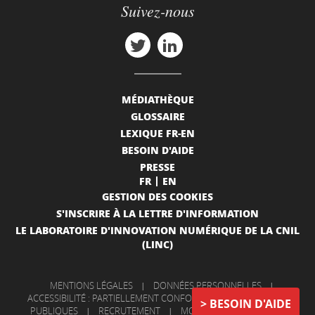
Suivez-nous
MÉDIATHÈQUE
GLOSSAIRE
LEXIQUE FR-EN
BESOIN D'AIDE
PRESSE
FR
EN
GESTION DES COOKIES
S'INSCRIRE À LA LETTRE D'INFORMATION
LE LABORATOIRE D'INNOVATION NUMÉRIQUE DE LA CNIL
(LINC)
MENTIONS LÉGALES
|
DONNÉES PERSONNELLES
|
ACCESSIBILITÉ : PARTIELLEMENT CONFORME
|
INFORMATIONS
BESOIN D'AIDE
PUBLIQUES
|
RECRUTEMENT
|
MON COMPTE
|
NOUS