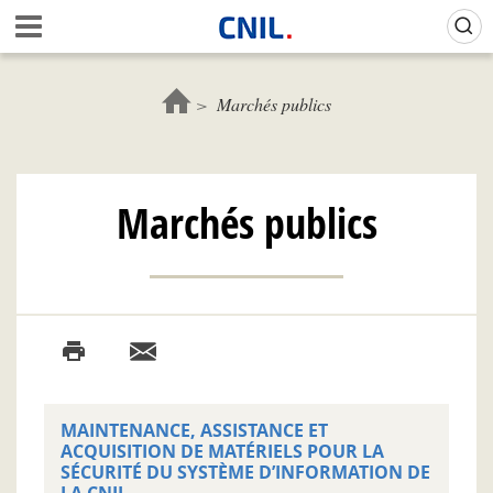
Aller
Gestion de vos préférences sur les cookies (témoins de connexion)
A
au
c
contenu
c
principal
u
Marchés publics
e
i
l
-
Marchés publics
C
N
I
L
MAINTENANCE, ASSISTANCE ET
ACQUISITION DE MATÉRIELS POUR LA
SÉCURITÉ DU SYSTÈME D’INFORMATION DE