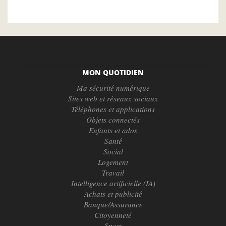
MON QUOTIDIEN
Ma sécurité numérique
Sites web et réseaux sociaux
Téléphones et applications
Objets connectés
Enfants et ados
Santé
Social
Logement
Travail
Intelligence artificielle (IA)
Achats et publicité
Banque/Assurance
Citoyenneté
Sport