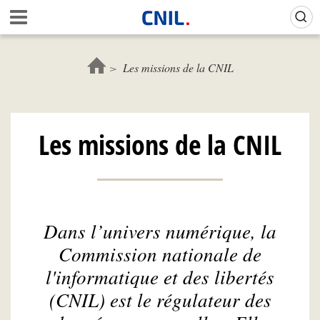
Aller
Gestion de vos préférences sur les cookies (témoins de connexion)
A
au
c
contenu
c
principal
u
Les missions de la CNIL
e
i
l
-
Les missions de la CNIL
C
N
I
L
Dans l’univers numérique, la
Commission nationale de
l'informatique et des libertés
(CNIL) est le régulateur des