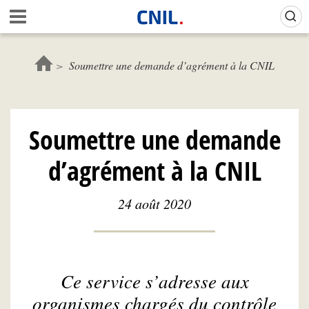
Aller
Gestion de vos préférences sur les cookies (témoins de connexion)
A
au
c
contenu
c
principal
u
Soumettre une demande d’agrément à la CNIL
e
i
l
-
Soumettre une demande
C
N
d’agrément à la CNIL
I
L
24 août 2020
Ce service s’adresse aux
organismes chargés du contrôle