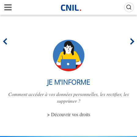
Aller
Gestion de vos préférences sur les cookies (témoins de connexion)
A
au
c
contenu
c
principal
u
e
i
l
-
C
N
I
L
JE M'INFORME
Comment accéder à vos données personnelles, les rectifier, les
supprimer ?
Découvrir vos droits