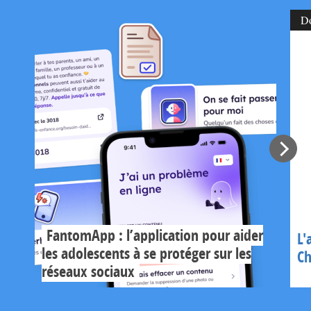
D
FantomApp : l’application pour aider
L'
les adolescents à se protéger sur les
Ch
réseaux sociaux