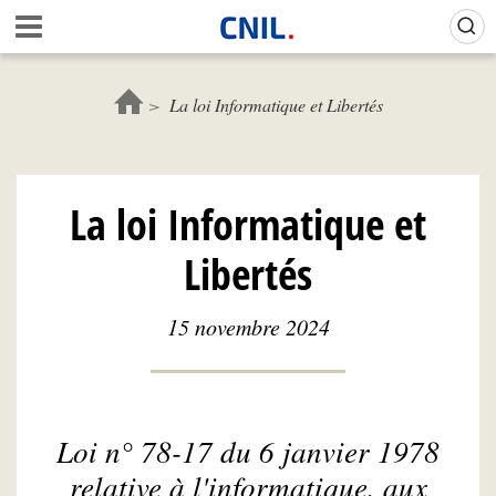
Aller
Gestion de vos préférences sur les cookies (témoins de connexion)
A
au
c
contenu
c
principal
u
La loi Informatique et Libertés
e
i
l
-
La loi Informatique et
C
N
Libertés
I
L
15 novembre 2024
Loi n° 78-17 du 6 janvier 1978
relative à l'informatique, aux