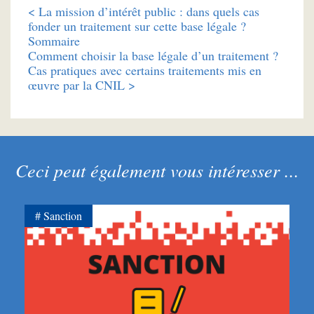
<
La mission d’intérêt public : dans quels cas
fonder un traitement sur cette base légale ?
Sommaire
Comment choisir la base légale d’un traitement ?
Cas pratiques avec certains traitements mis en
œuvre par la CNIL >
Ceci peut également vous intéresser ...
Sanction