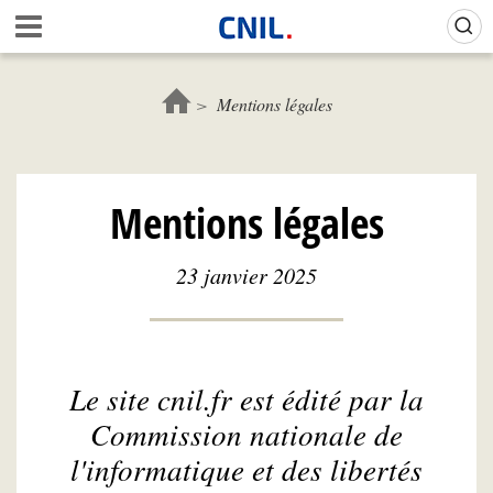
Aller
Gestion de vos préférences sur les cookies (témoins de connexion)
A
au
c
contenu
c
principal
u
Mentions légales
e
i
l
-
Mentions légales
C
N
I
23 janvier 2025
L
Le site cnil.fr est édité par la
Commission nationale de
l'informatique et des libertés