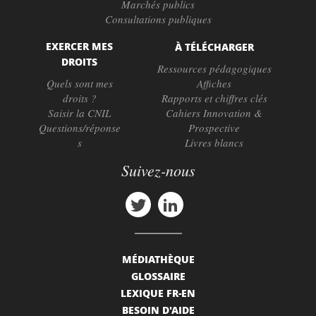
Marchés publics
Consultations publiques
EXERCER MES
À TÉLÉCHARGER
DROITS
Ressources pédagogiques
Quels sont mes
Affiches
droits ?
Rapports et chiffres clés
Saisir la CNIL
Cahiers Innovation &
Questions/réponse
Prospective
s
Livres blancs
Suivez-nous
MÉDIATHÈQUE
GLOSSAIRE
LEXIQUE FR-EN
BESOIN D'AIDE