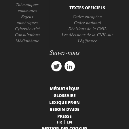
Thématiques
TEXTES OFFICIELS
communes
Enjeux
Cadre européen
numériques
Cadre national
Cybersécurité
Décisions de la CNIL
Consultations
Les décisions de la CNIL sur
Médiathèque
Légifrance
Suivez-nous
MÉDIATHÈQUE
GLOSSAIRE
LEXIQUE FR-EN
BESOIN D'AIDE
PRESSE
FR
EN
GESTION DES COOKIES