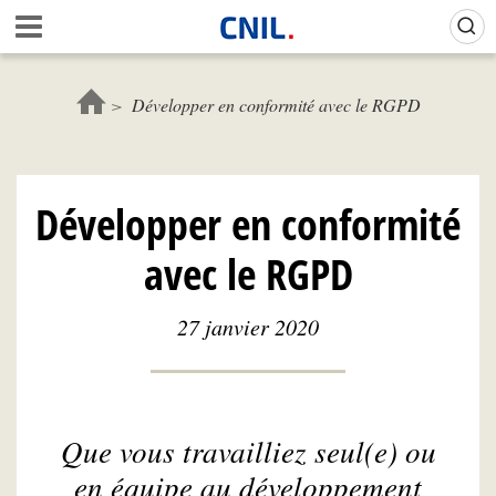
Aller
Gestion de vos préférences sur les cookies (témoins de connexion)
A
au
c
contenu
c
principal
u
Développer en conformité avec le RGPD
e
i
l
-
Développer en conformité
C
N
avec le RGPD
I
L
27 janvier 2020
Que vous travailliez seul(e) ou
en équipe au développement