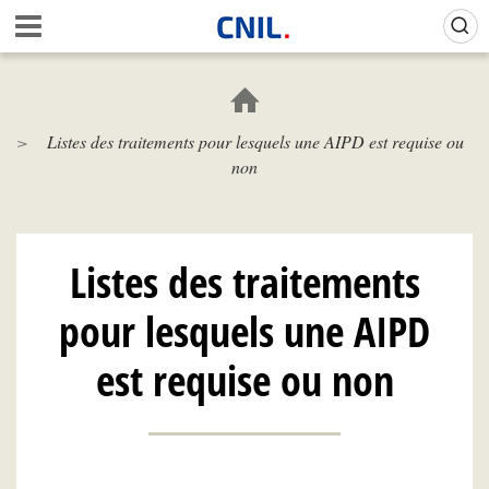
Aller
Gestion de vos préférences sur les cookies (témoins de connexion)
A
au
c
contenu
c
principal
u
e
Listes des traitements pour lesquels une AIPD est requise ou
i
non
l
-
C
N
I
Listes des traitements
L
pour lesquels une AIPD
est requise ou non