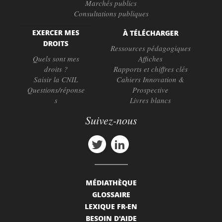
Marchés publics
Consultations publiques
EXERCER MES
À TÉLÉCHARGER
DROITS
Ressources pédagogiques
Quels sont mes
Affiches
droits ?
Rapports et chiffres clés
Saisir la CNIL
Cahiers Innovation &
Questions/réponse
Prospective
s
Livres blancs
Suivez-nous
MÉDIATHÈQUE
GLOSSAIRE
LEXIQUE FR-EN
BESOIN D'AIDE