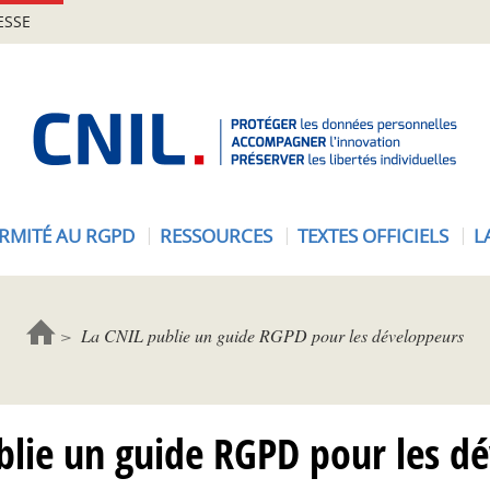
ESSE
A
c
c
u
e
RMITÉ AU RGPD
RESSOURCES
TEXTES OFFICIELS
L
i
l
-
C
La CNIL publie un guide RGPD pour les développeurs
N
I
L
blie un guide RGPD pour les d