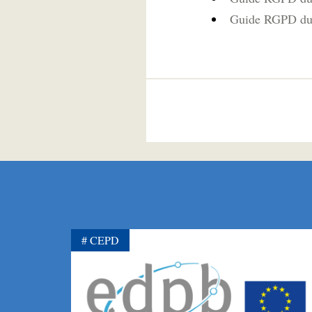
Guide RGPD du 
CEPD