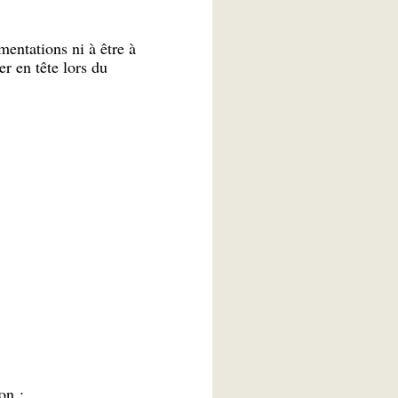
entations ni à être à
r en tête lors du
on ;