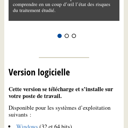
comprendre en un coup d’œil l’état des risques
q
r
du traitement étudié.
la
tr
Version logicielle
Cette version se télécharge et s’installe sur
votre poste de travail.
Disponible pour les systèmes d’exploitation
suivants :
Windows
(32 et 64 bits)