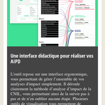
Une interface didactique pour réaliser vos
U
AIPD
t
L’outil repose sur une interface ergonomique,
L’
de
vous permettant de gérer l’ensemble de vos
ga
analyses d'impact simplement. Il déroule
me
clairement la méthode d’analyse d’impact de la
co
r
CNIL, vous permettant ainsi de la suivre pas à
co
pas et de n’en oublier aucune étape. Plusieurs
mo
de
outils de visualisation vous permettent de
do