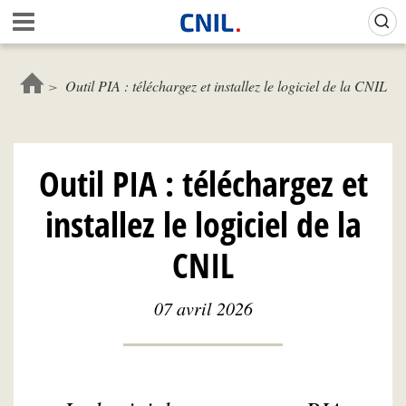
Aller
Gestion de vos préférences sur les cookies (témoins de connexion)
A
au
c
contenu
c
principal
u
Outil PIA : téléchargez et installez le logiciel de la CNIL
e
i
l
-
Outil PIA : téléchargez et
C
N
installez le logiciel de la
I
L
CNIL
07 avril 2026