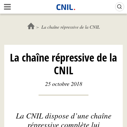
Aller
Gestion de vos préférences sur les cookies (témoins de connexion)
A
au
c
contenu
c
principal
u
La chaîne répressive de la CNIL
e
i
l
-
La chaîne répressive de la
C
N
CNIL
I
L
25 octobre 2018
La CNIL dispose d’une chaîne
répressive complète lui