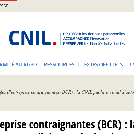
ESSE
A
c
c
u
e
RMITÉ AU RGPD
RESSOURCES
TEXTES OFFICIELS
L
i
l
-
C
les d’entreprise contraignantes (BCR) : la CNIL publie un outil d’aut
N
I
L
eprise contraignantes (BCR) : 