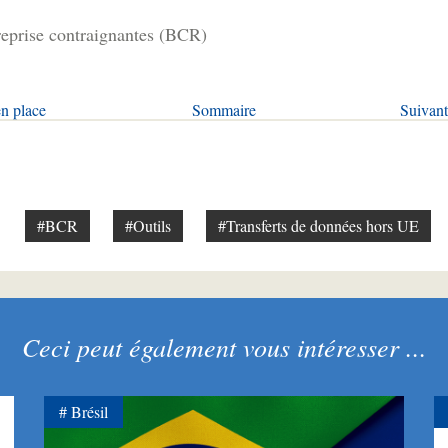
reprise contraignantes (BCR)
en place
Sommaire
Suivant
#BCR
#Outils
#Transferts de données hors UE
Ceci peut également vous intéresser ...
Brésil