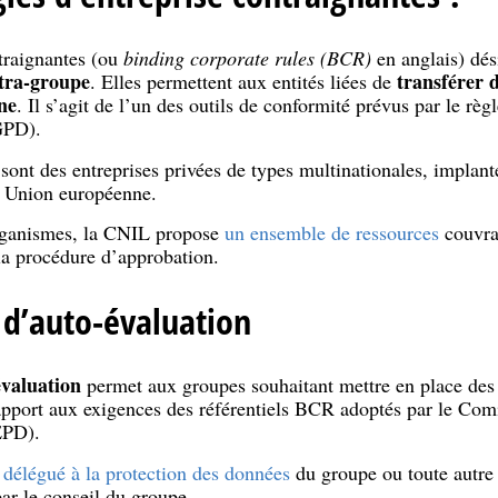
ntraignantes (ou
binding corporate rules (BCR)
en anglais) dé
ntra-groupe
transférer 
. Elles permettent aux entités liées de
ne
. Il s’agit de l’un des outils de conformité prévus par le règ
GPD).
sont des entreprises privées de types multinationales, implant
s Union européenne.
rganismes, la CNIL propose
un ensemble de ressources
couvran
 la procédure d’approbation.
 d’auto-évaluation
évaluation
permet aux groupes souhaitant mettre en place des 
rapport aux exigences des référentiels BCR adoptés par le Com
EPD).
e
délégué à la protection des données
du groupe ou toute autre
ar le conseil du groupe.