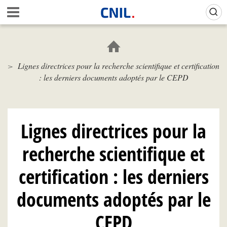
Aller
Gestion de vos préférences sur les cookies (témoins de connexion)
A
au
c
contenu
c
principal
u
e
Lignes directrices pour la recherche scientifique et certification
i
: les derniers documents adoptés par le CEPD
l
-
C
N
I
Lignes directrices pour la
L
recherche scientifique et
certification : les derniers
documents adoptés par le
CEPD