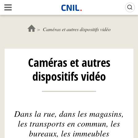
Aller
Gestion de vos préférences sur les cookies (témoins de connexion)
A
au
c
contenu
c
principal
u
Caméras et autres dispositifs vidéo
e
i
l
-
Caméras et autres
C
N
dispositifs vidéo
I
L
Dans la rue, dans les magasins,
les transports en commun, les
bureaux, les immeubles