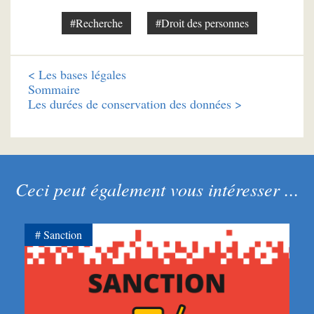
#Recherche
#Droit des personnes
<
Les bases légales
Sommaire
Les durées de conservation des données >
Ceci peut également vous intéresser ...
Sanction