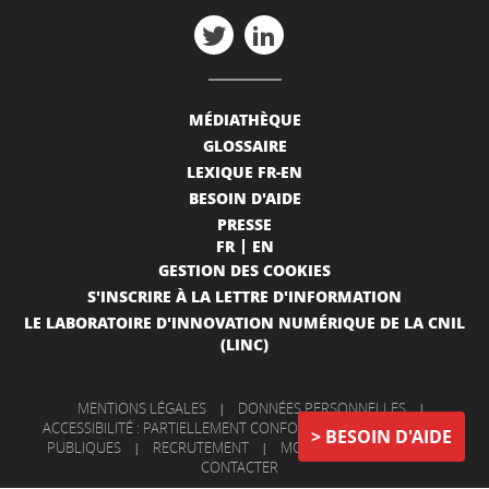
MÉDIATHÈQUE
GLOSSAIRE
LEXIQUE FR-EN
BESOIN D'AIDE
PRESSE
FR
EN
GESTION DES COOKIES
S'INSCRIRE À LA LETTRE D'INFORMATION
LE LABORATOIRE D'INNOVATION NUMÉRIQUE DE LA CNIL
(LINC)
MENTIONS LÉGALES
|
DONNÉES PERSONNELLES
|
ACCESSIBILITÉ : PARTIELLEMENT CONFORME
|
INFORMATIONS
BESOIN D'AIDE
PUBLIQUES
|
RECRUTEMENT
|
MON COMPTE
|
NOUS
CONTACTER