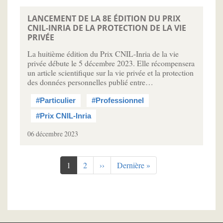
LANCEMENT DE LA 8E ÉDITION DU PRIX
CNIL-INRIA DE LA PROTECTION DE LA VIE
PRIVÉE
La huitième édition du Prix CNIL-Inria de la vie
privée débute le 5 décembre 2023. Elle récompensera
un article scientifique sur la vie privée et la protection
des données personnelles publié entre…
#Particulier
#Professionnel
#Prix CNIL-Inria
06 décembre 2023
Pagination
Page
1
Page
2
Page
››
Dernière
Dernière »
courante
suivante
page