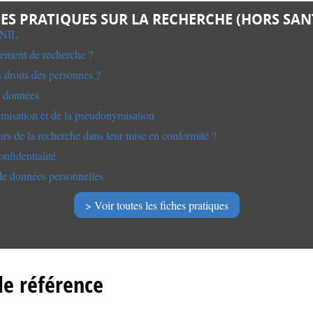
HES PRATIQUES SUR LA RECHERCHE (HORS SAN
CNIL
tement de recherche ?
 droits des personnes ?
s données
misation et de la pseudonymisation
eurs de la recherche dans leur mise en conformité ?
nfidentialité
 de données personnelles
Voir toutes les fiches pratiques
de référence