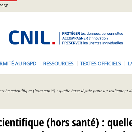
ESSE
A
c
c
u
e
RMITÉ AU RGPD
RESSOURCES
TEXTES OFFICIELS
L
i
l
-
C
rche scientifique (hors santé) : quelle base légale pour un traitement 
N
I
L
ientifique (hors santé) : quell