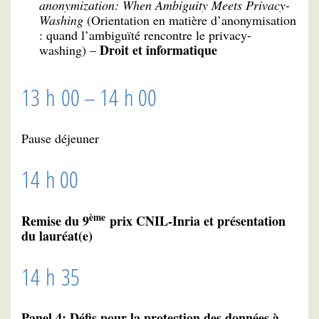
anonymization: When Ambiguity Meets Privacy-
Washing
(Orientation en matière d’anonymisation
: quand l’ambiguïté rencontre le privacy-
Droit et informatique
washing) –
13 h 00 – 14 h 00
Pause déjeuner
14 h 00
ème
Remise du 9
prix CNIL-Inria et présentation
du lauréat(e)
14 h 35
Panel 4: Défis pour la protection des données à