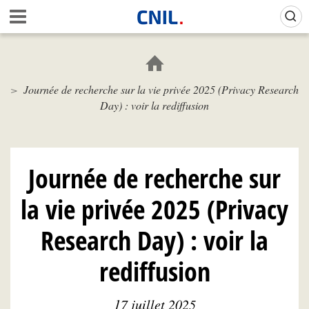
Aller
Gestion de vos préférences sur les cookies (témoins de connexion)
A
au
c
contenu
c
principal
u
e
Journée de recherche sur la vie privée 2025 (Privacy Research
i
Day) : voir la rediffusion
l
-
C
N
I
Journée de recherche sur
L
la vie privée 2025 (Privacy
Research Day) : voir la
rediffusion
17 juillet 2025