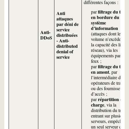
différentes façons :
filtrage du trafi
par
Anti
en bordure du
attaques
système
par déni de
d’information
service
Anti-
(attaques dont le
distribuées
DDoS
volume n’excède pas
- Anti-
la capacité des liens
distributed
réseau), via les
denial of
équipements pare-
service
feux ;
filtrage du trafi
par
en amont
, par
l’intermédiaire des
opérateurs de transit
ou des fournisseurs
d’accès ;
répartition de
par
charge
, via la
distribution du trafic
entrant sur plusieurs
serveurs, empêchant
un seul serveur d’êtr