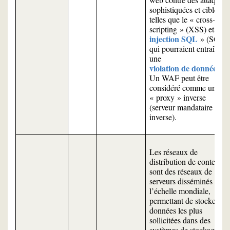
sophistiquées et ciblées,
telles que le « cross-site
scripting » (XSS) et l'«
injection SQL
» (SQLi)
qui pourraient entraîner
une
violation de données
.
Un WAF peut être
considéré comme un
« proxy » inverse
(serveur mandataire
inverse).
Les réseaux de
distribution de contenus
sont des réseaux de
serveurs disséminés à
l’échelle mondiale,
permettant de stocker les
données les plus
sollicitées dans des
systèmes de stockage