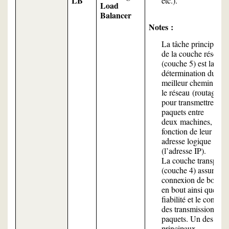
LB
etc.).
Load
Balancer
Notes :
La tâche principale
de la couche réseau
(couche 5) est la
détermination du
meilleur chemin sur
le réseau (routage)
pour transmettre les
paquets entre
deux machines, en
fonction de leur
adresse logique
(l’adresse IP).
La couche transport
(couche 4) assure la
connexion de bout
en bout ainsi que la
fiabilité et le contrôle
des transmissions de
paquets. Un des
principaux