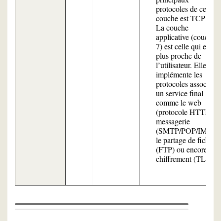
protocoles de cette
couche est TCP
La couche
applicative (couche
7) est celle qui est la
plus proche de
l’utilisateur. Elle
implémente les
protocoles associés à
un service final
comme le web
(protocole HTTP), l
messagerie
(SMTP/POP/IMAP)
le partage de fichiers
(FTP) ou encore le
chiffrement (TLS).