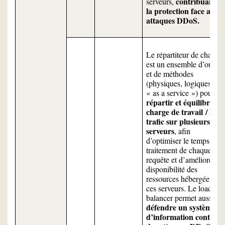
contribuant à
serveurs,
la protection face aux
attaques DDoS.
Le répartiteur de charges
est un ensemble d’outils
et de méthodes
(physiques, logiques, ou
« as a service ») pour
répartir et équilibrer la
charge de travail
/ le
trafic sur plusieurs
serveurs
, afin
d’optimiser le temps de
traitement de chaque
requête et d’améliorer la
disponibilité des
ressources hébergées sur
ces serveurs. Le load
balancer permet aussi de
défendre un système
d’information contre