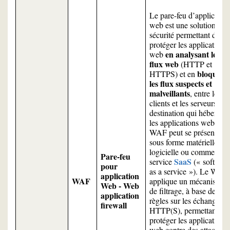
Le pare-feu d’applicatio
web est une solution de
sécurité permettant de
protéger les applications
en analysant les
web
flux web
(HTTP et
bloquant
HTTPS) et en
les flux suspects et
malveillants
, entre les
clients et les serveurs de
destination qui hébergen
les applications web. Le
WAF peut se présenter
sous forme matérielle,
logicielle ou comme un
Pare-feu
SaaS
service
(« softwar
pour
as a service »). Le WAF
application
WAF
applique un mécanisme
Web - Web
de filtrage, à base de
application
règles sur les échanges
firewall
HTTP(S), permettant de
protéger les applications
web contre des attaques