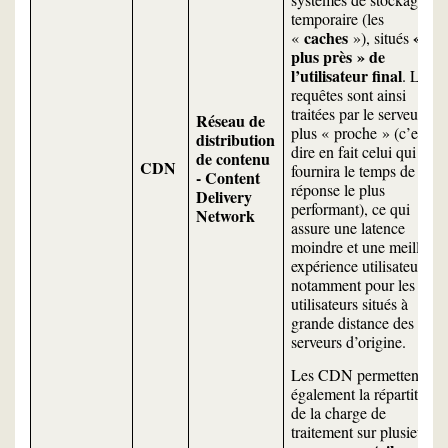
temporaire (les
caches
«
au
«
»), situés
plus près » de
l’utilisateur final
. Les
requêtes sont ainsi
traitées par le serveur le
Réseau de
plus « proche » (c’est-à-
distribution
dire en fait celui qui
de contenu
CDN
fournira le temps de
- Content
réponse le plus
Delivery
performant), ce qui
Network
assure une latence
moindre et une meilleure
expérience utilisateur,
notamment pour les
utilisateurs situés à
grande distance des
serveurs d’origine.
Les CDN permettent
également la répartition
de la charge de
traitement sur plusieurs