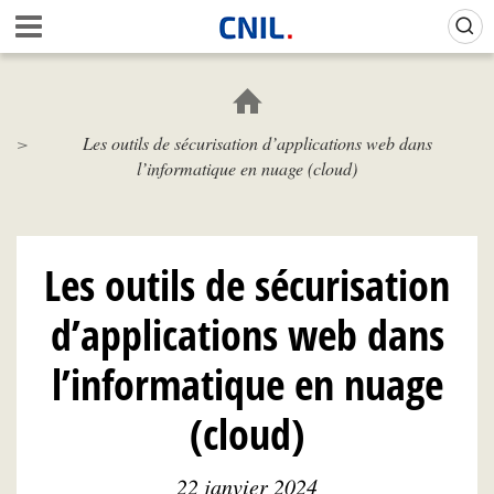
Aller
Gestion de vos préférences sur les cookies (témoins de connexion)
A
au
c
contenu
c
principal
u
e
Les outils de sécurisation d’applications web dans
i
l’informatique en nuage (cloud)
l
-
C
N
I
Les outils de sécurisation
L
d’applications web dans
l’informatique en nuage
(cloud)
22 janvier 2024