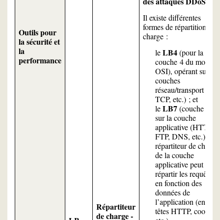
des attaques DDoS.
Il existe différentes
formes de répartition de
Outils pour
charge :
la sécurité et
la
LB4
le
(pour la
performance
couche 4 du modèle
OSI), opérant sur les
couches
réseau/transport (IP,
TCP, etc.) ; et
LB7
le
(couche 7)
sur la couche
applicative (HTTP,
FTP, DNS, etc.). Le
répartiteur de charge
de la couche
applicative peut
répartir les requêtes
en fonction des
données de
l’application (en-
Répartiteur
têtes HTTP, cookies,
de charge -