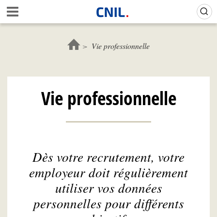
Aller
Gestion de vos préférences sur les cookies (témoins de connexion)
A
au
c
contenu
c
principal
u
Vie professionnelle
e
i
l
-
Vie professionnelle
C
N
I
L
Dès votre recrutement, votre
employeur doit régulièrement
utiliser vos données
personnelles pour différents