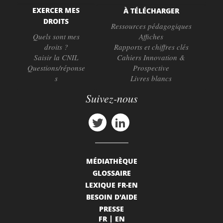
EXERCER MES
À TÉLÉCHARGER
DROITS
Ressources pédagogiques
Quels sont mes
Affiches
droits ?
Rapports et chiffres clés
Saisir la CNIL
Cahiers Innovation &
Questions/réponse
Prospective
s
Livres blancs
Suivez-nous
MÉDIATHÈQUE
GLOSSAIRE
LEXIQUE FR-EN
BESOIN D'AIDE
PRESSE
FR
EN