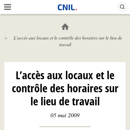
Aller
Gestion de vos préférences sur les cookies (témoins de connexion)
A
au
c
contenu
c
principal
u
e
L’accès aux locaux et le contrôle des horaires sur le lieu de
i
travail
l
-
C
N
I
L’accès aux locaux et le
L
contrôle des horaires sur
le lieu de travail
05 mai 2009