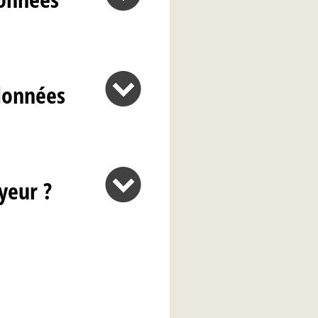
données
yeur ?