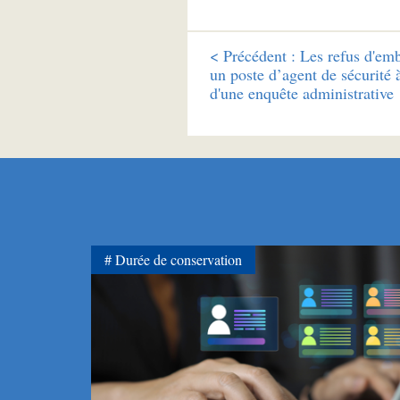
<
Précédent :
Les refus d'em
un poste d’agent de sécurité à
d'une enquête administrative
Durée de conservation