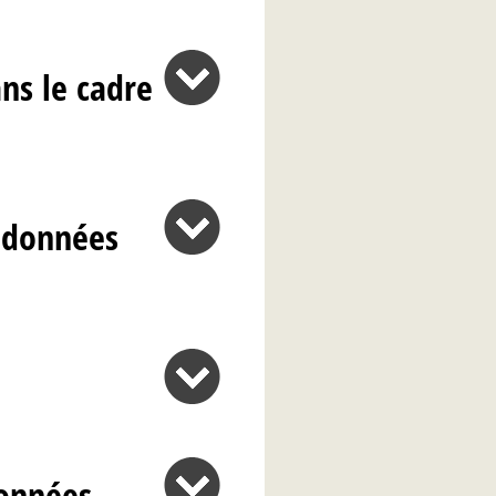
ans le cadre
s données
données