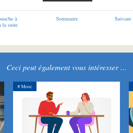
bauche à
Sommaire
Suivant 
 la suite
Ceci peut également vous intéresser ...
Mooc