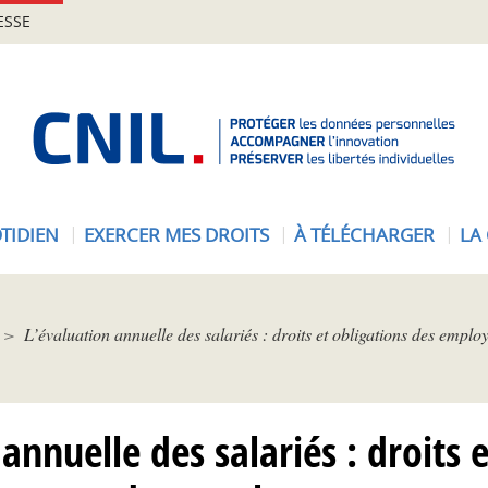
ESSE
A
c
c
u
e
TIDIEN
EXERCER MES DROITS
À TÉLÉCHARGER
LA
i
l
-
C
L’évaluation annuelle des salariés : droits et obligations des emplo
N
I
L
annuelle des salariés : droits 