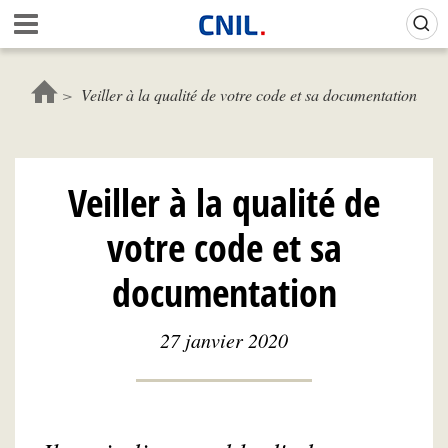
Aller
Gestion de vos préférences sur les cookies (témoins de connexion)
A
au
c
contenu
c
principal
u
Veiller à la qualité de votre code et sa documentation
e
i
l
-
Veiller à la qualité de
C
N
votre code et sa
I
L
documentation
27 janvier 2020