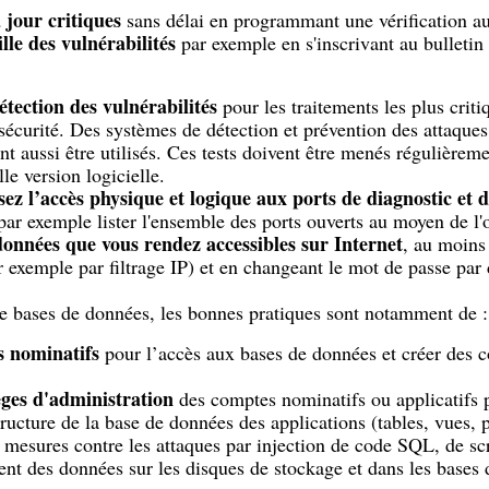
à jour critiques
sans délai en programmant une vérification a
lle des vulnérabilités
par exemple en s'inscrivant au bulletin
détection des vulnérabilités
pour les traitements les plus criti
 sécurité. Des systèmes de détection et prévention des attaque
nt aussi être utilisés. Ces tests doivent être menés régulièrem
e version logicielle.
sez l’accès physique et logique aux ports de diagnostic et 
r exemple lister l'ensemble des ports ouverts au moyen de l'
données que vous rendez accessibles sur Internet
, au moins
exemple par filtrage IP) et en changeant le mot de passe par
e bases de données, les bonnes pratiques sont notamment de :
s nominatifs
pour l’accès aux bases de données et créer des c
èges d'administration
des comptes nominatifs ou applicatifs 
ructure de la base de données des applications (tables, vues, p
mesures contre les attaques par injection de code SQL, de scri
ment des données sur les disques de stockage et dans les bases