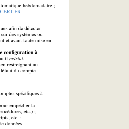
utomatique hebdomadaire ;
CERT-FR
.
ques afin de détecter
s sur des systèmes ou
ent et avant toute mise en
de configuration à
outil
netstat
.
 en restreignant au
 défaut du compte
omptes spécifiques à
pour empêcher la
rocédures, etc.) ;
pts, etc. ;
 de données.