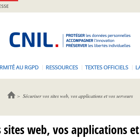
ESSE
A
c
c
u
e
RMITÉ AU RGPD
RESSOURCES
TEXTES OFFICIELS
L
i
l
-
C
Sécuriser vos sites web, vos applications et vos serveurs
N
I
L
 sites web, vos applications e