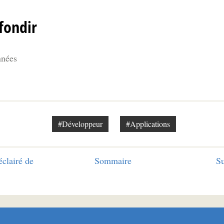
fondir
nnées
#Développeur
#Applications
éclairé de
Sommaire
Su