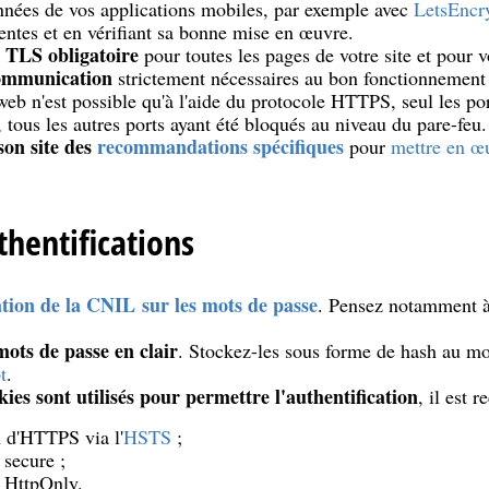
nnées de vos applications mobiles, par exemple avec
LetsEncr
centes et en vérifiant sa bonne mise en œuvre.
e TLS obligatoire
pour toutes les pages de votre site et pour 
communication
strictement nécessaires au bon fonctionnement d
web n'est possible qu'à l'aide du protocole HTTPS, seul les po
, tous les autres ports ayant été bloqués au niveau du pare-feu.
son site des
recommandations spécifiques
pour
mettre en œ
thentifications
ion de la CNIL sur les mots de passe
. Pensez notamment à
mots de passe en clair
. Stockez-les sous forme de hash au moy
t
.
ies sont utilisés pour permettre l'authentification
, il est
on d'HTTPS via l'
HSTS
;
r secure ;
ur HttpOnly.