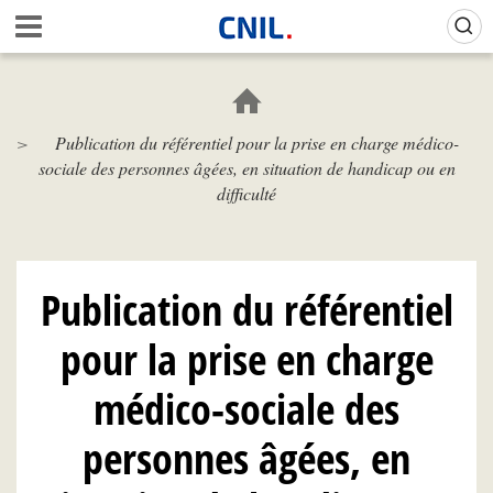
Aller
Gestion de vos préférences sur les cookies (témoins de connexion)
A
au
c
contenu
c
principal
u
e
Publication du référentiel pour la prise en charge médico-
i
sociale des personnes âgées, en situation de handicap ou en
l
-
difficulté
C
N
I
L
Publication du référentiel
pour la prise en charge
médico-sociale des
personnes âgées, en