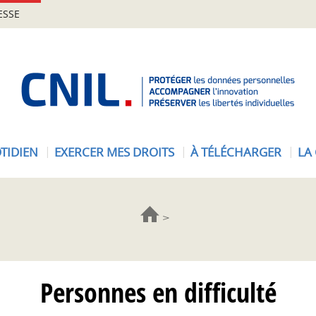
ESSE
A
c
c
u
e
TIDIEN
EXERCER MES DROITS
À TÉLÉCHARGER
LA
i
l
-
C
N
I
L
Personnes en difficulté