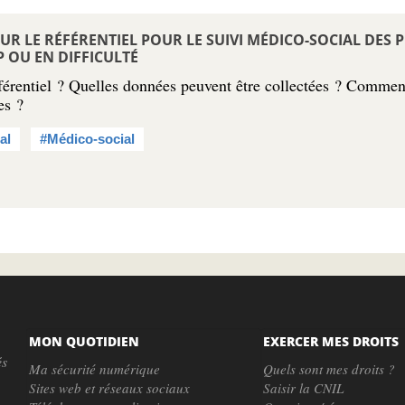
R LE RÉFÉRENTIEL POUR LE SUIVI MÉDICO-SOCIAL DES 
 OU EN DIFFICULTÉ
férentiel ? Quelles données peuvent être collectées ? Commen
es ?
al
#Médico-social
MON QUOTIDIEN
EXERCER MES DROITS
és
Ma sécurité numérique
Quels sont mes droits ?
Sites web et réseaux sociaux
Saisir la CNIL