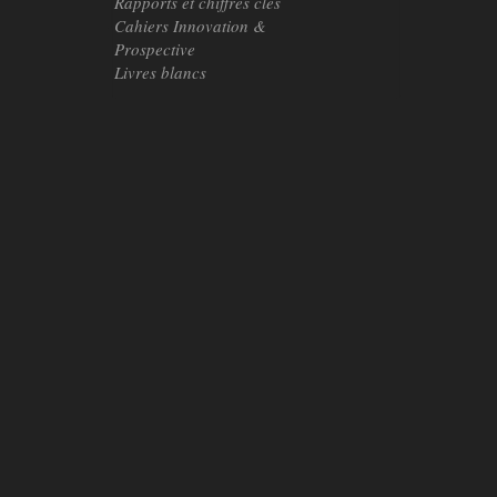
Rapports et chiffres clés
Cahiers Innovation &
Prospective
Livres blancs